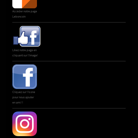
Accéder notre page
Leboncoin
Likez notre page en
cliquant sur l'image!
Cliquez sur l'icone
pour nous ajouter
en ami !!