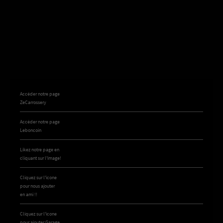
Accéder notre page
ZeCarrossery
Accéder notre page
Leboncoin
Likez notre page en
cliquant sur l'image!
Cliquez sur l'icone
pour nous ajouter
en ami !!
Cliquez sur l'icone
pour ajouter Garage